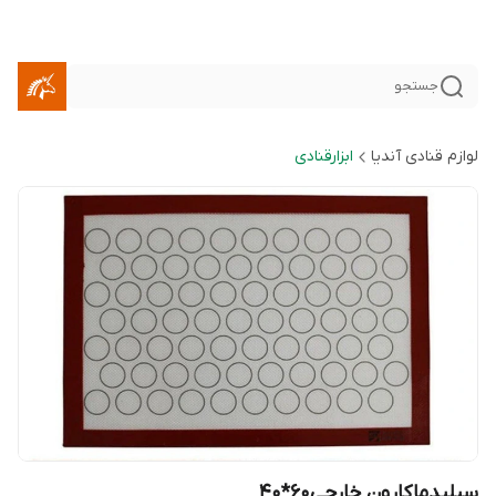
جستجو
لوازم قنادی آندیا
ابزارقنادی
سیلپدماکارون خارجی۶۰*۴۰