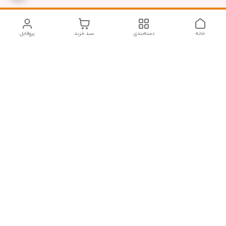
خانه
دسته‌بندی
سبد خرید
پروفایل
دسترسی سریع
تماس با ما
شکایات
درباره ما
قوانین و مقررات
سیاست حریم خصوصی
نازی آباد خیابان رجایی خیابان عراقی پلاک 34
شماره تماس
09392819101