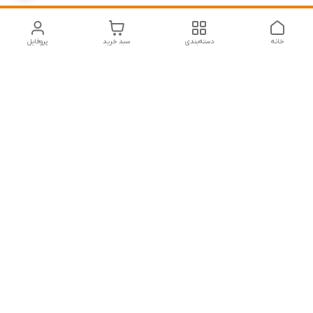
خانه
دسته‌بندی
سبد خرید
پروفایل
دسترسی سریع
تماس با ما
شکایات
درباره ما
قوانین و مقررات
سیاست حریم خصوصی
نازی آباد خیابان رجایی خیابان عراقی پلاک 34
شماره تماس
09392819101