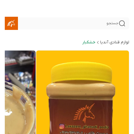
جستجو
لوازم قنادی آندیا
خشکبار