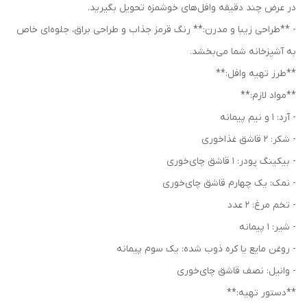
در عرض چند دقیقه وافل‌های خوشمزه تحویل بگیرید.
- **طراحی زیبا و مدرن:** رنگ قرمز جذاب و طراحی براق، جلوه‌ای خاص
به آشپزخانه شما می‌بخشد.
**طرز تهیه وافل:**
**مواد لازم:**
- آرد: 1 و نیم پیمانه
- شکر: 2 قاشق غذاخوری
- بیکینگ پودر: 1 قاشق چای‌خوری
- نمک: یک چهارم قاشق چای‌خوری
- تخم مرغ: 2 عدد
- شیر: 1 پیمانه
- روغن مایع یا کره ذوب شده: یک سوم پیمانه
- وانیل: نصف قاشق چای‌خوری
**دستور تهیه:**