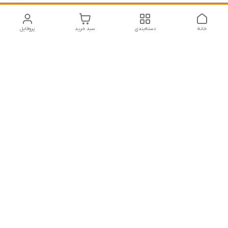
خانه
دسته‌بندی
سبد خرید
پروفایل
دسترسی سریع
تماس با ما
شکایات
درباره ما
قوانین و مقررات
سیاست حریم خصوصی
نازی آباد خیابان رجایی خیابان عراقی پلاک 34
شماره تماس
09392819101