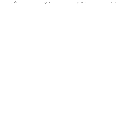
خانه
دسته‌بندی
سبد خرید
پروفایل
دسترسی سریع
تماس با ما
شکایات
درباره ما
قوانین و مقررات
سیاست حریم خصوصی
نازی آباد خیابان رجایی خیابان عراقی پلاک 34
شماره تماس
09392819101