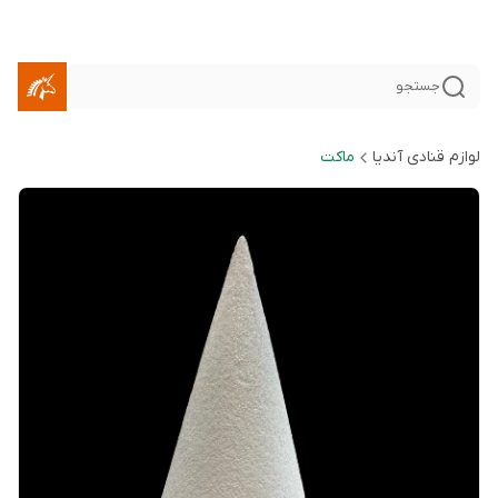
جستجو
لوازم قنادی آندیا
ماکت