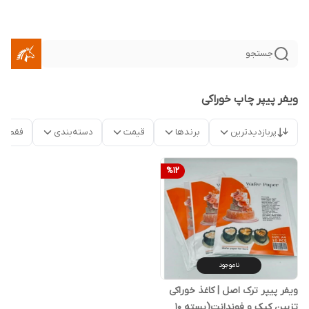
جستجو
ویفر پیپر چاپ خوراکی
پربازدیدترین
برندها
قیمت
دسته‌بندی
فقط م
%
12
ناموجود
ویفر پیپر ترک اصل | کاغذ خوراکی
تزیین کیک و فوندانت(بسته ۱۰